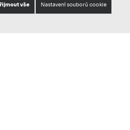
řijmout vše
Nastavení souborů cookie
KAPITAL
izace interiéru včetně osvětlení