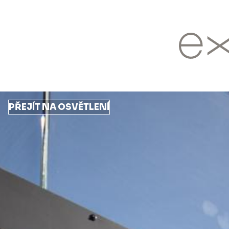
Přejít
k
hlavnímu
obsahu
PŘEJÍT NA OSVĚTLENÍ