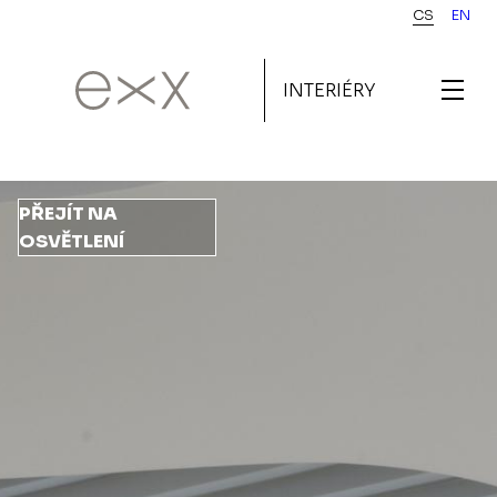
Přejít
CS
EN
k
hlavnímu
INTERIÉRY
obsahu
PŘEJÍT NA
OSVĚTLENÍ