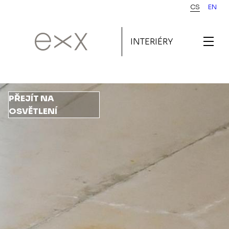
Přejít
CS
EN
k
hlavnímu
INTERIÉRY
obsahu
PŘEJÍT NA
OSVĚTLENÍ