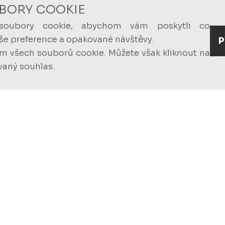
BORY COOKIE
soubory cookie, abychom vám poskytli co
aše preference a opakované návštěvy.
P
ím všech souborů cookie. Můžete však kliknout na
vaný souhlas.
CINEMACITY
Město
Praha
Popis
Kompletní dodávka osvět