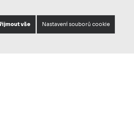
řijmout vše
Nastavení souborů cookie
 FLORA
lení multikina, corianové pultů a světelných