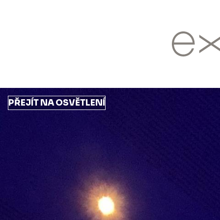
Přejít
k
hlavnímu
obsahu
PŘEJÍT NA OSVĚTLENÍ