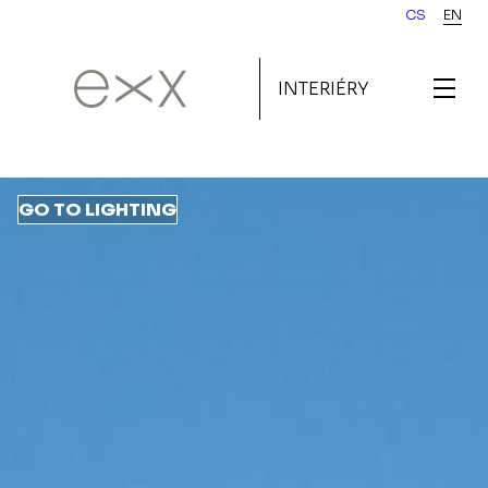
Skip
CS
EN
to
main
INTERIÉRY
content
GO TO LIGHTING