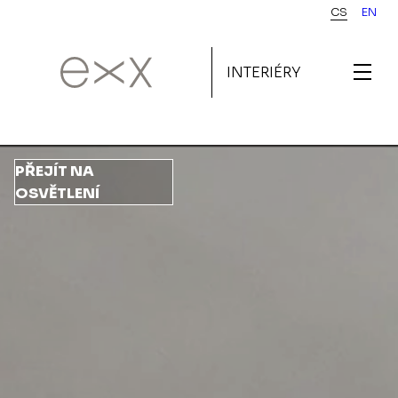
Přejít
CS
EN
k
hlavnímu
INTERIÉRY
obsahu
PŘEJÍT NA
OSVĚTLENÍ